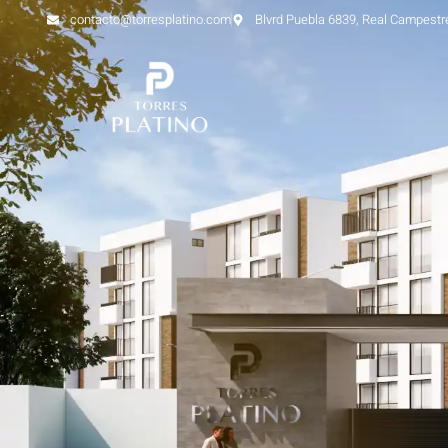
contacto@torresplatino.com
Blvrd Puebla 6839, Real Campestr